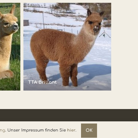
TTA Brillant
ung
. Unser Impressum finden Sie
hier
.
OK