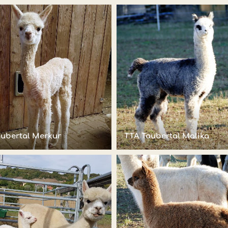
aubertal Merkur
TTA Taubertal Malika