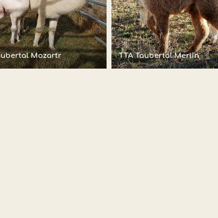
ubertal Mozartr
TTA Taubertal Merlin