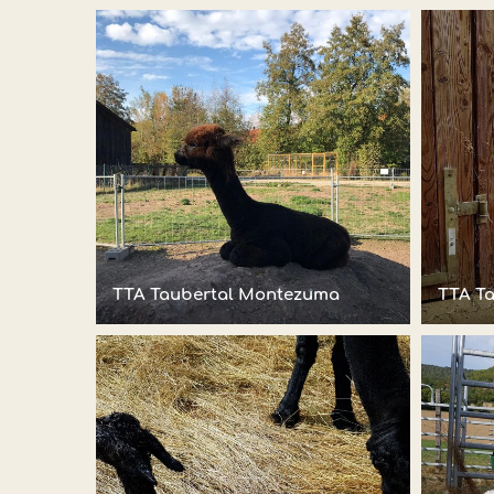
TTA Taubertal Montezuma
TTA T