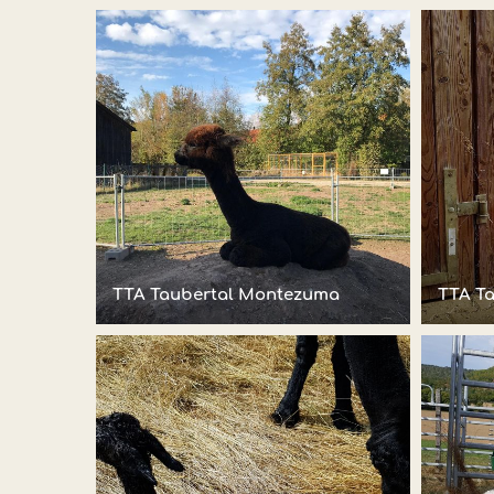
TTA Taubertal Montezuma
TTA T