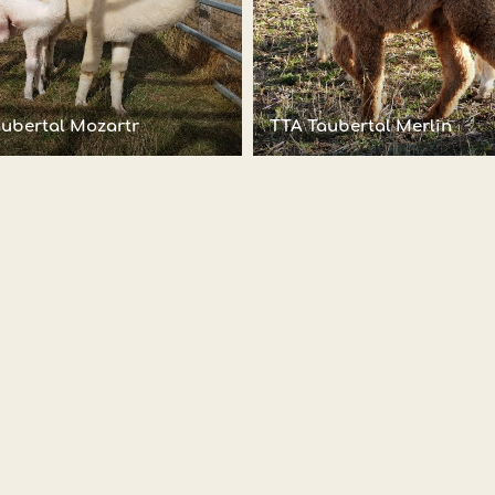
ubertal Mozartr
TTA Taubertal Merlin