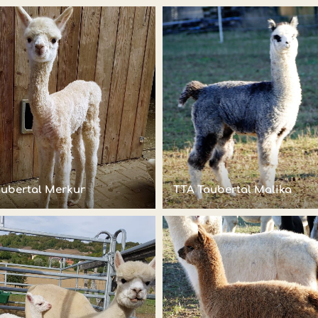
aubertal Merkur
TTA Taubertal Malika