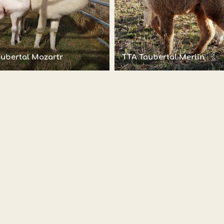
ubertal Mozartr
TTA Taubertal Merlin