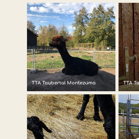
TTA Taubertal Montezuma
TTA T