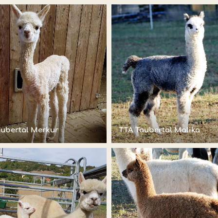
aubertal Merkur
TTA Taubertal Malika