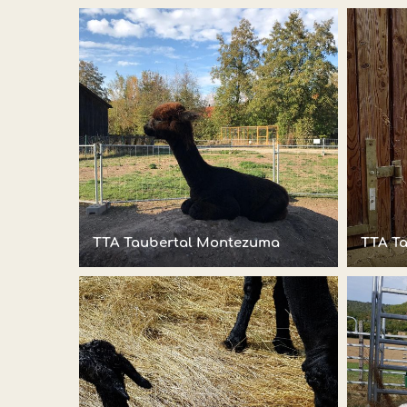
TTA Taubertal Montezuma
TTA T