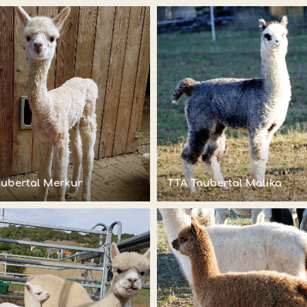
aubertal Merkur
TTA Taubertal Malika