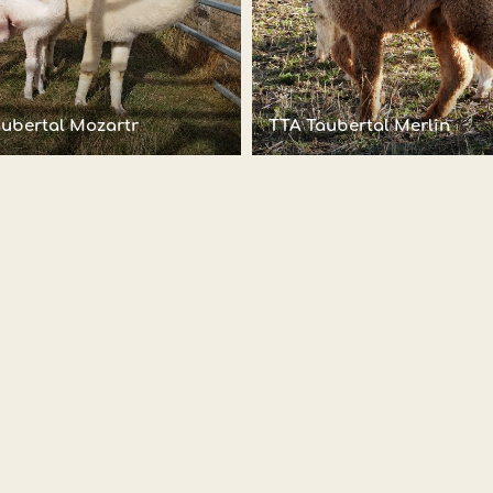
ubertal Mozartr
TTA Taubertal Merlin