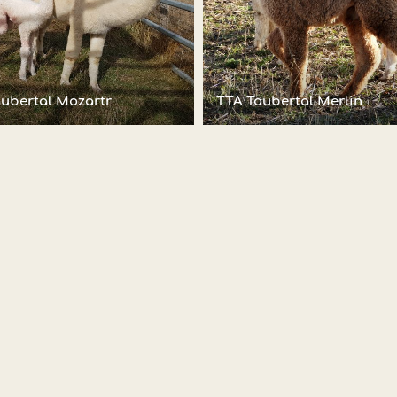
ubertal Mozartr
TTA Taubertal Merlin