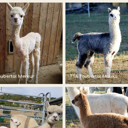
aubertal Merkur
TTA Taubertal Malika