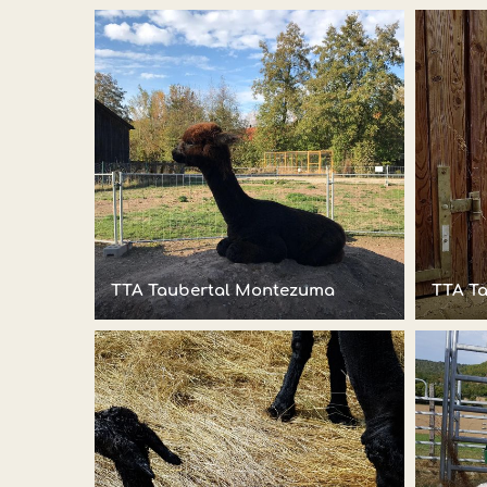
TTA Taubertal Montezuma
TTA T