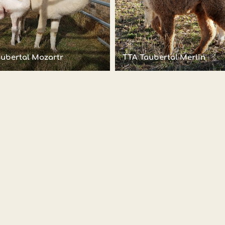
ubertal Mozartr
TTA Taubertal Merlin