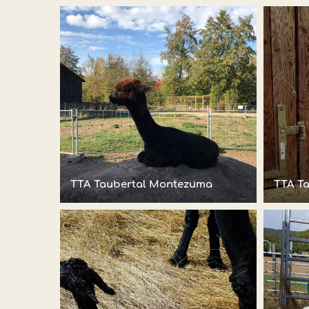
TTA Taubertal Montezuma
TTA T