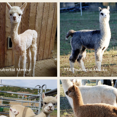
aubertal Merkur
TTA Taubertal Malika