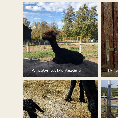
TTA Taubertal Montezuma
TTA T