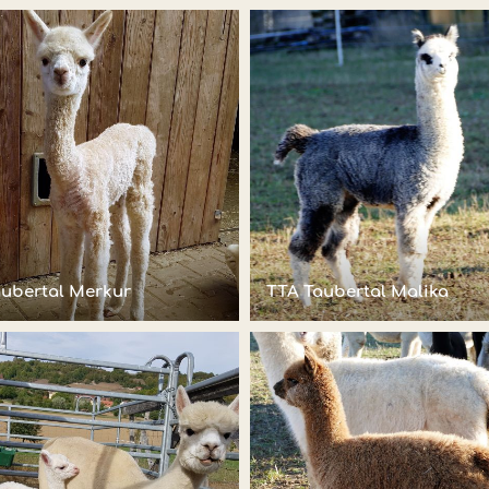
aubertal Merkur
TTA Taubertal Malika