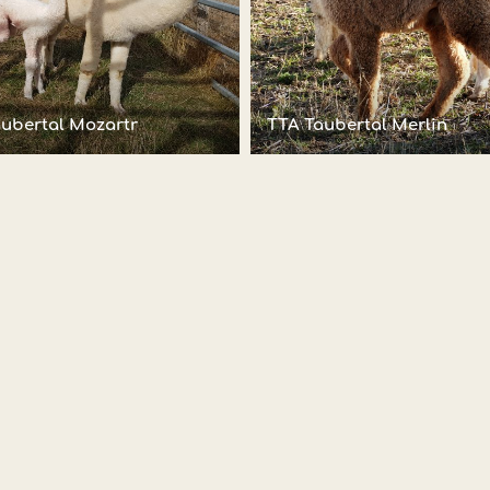
ubertal Mozartr
TTA Taubertal Merlin