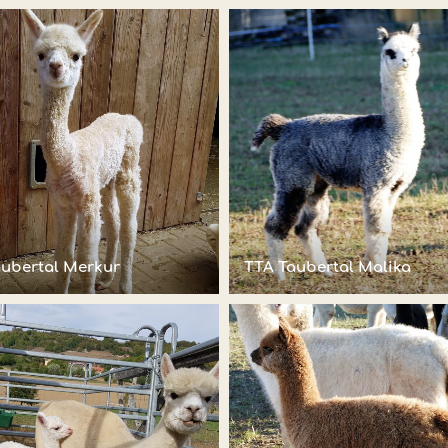
aubertal Merkur
TTA Taubertal Malika