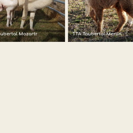
ubertal Mozartr
TTA Taubertal Merlin