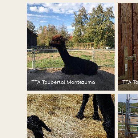
TTA Taubertal Montezuma
TTA T