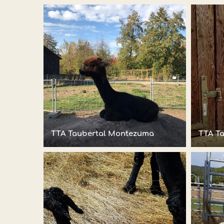
TTA Taubertal Montezuma
TTA T