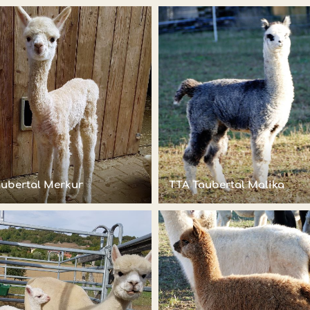
aubertal Merkur
TTA Taubertal Malika