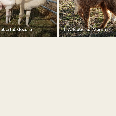
ubertal Mozartr
TTA Taubertal Merlin