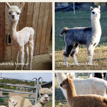
aubertal Merkur
TTA Taubertal Malika