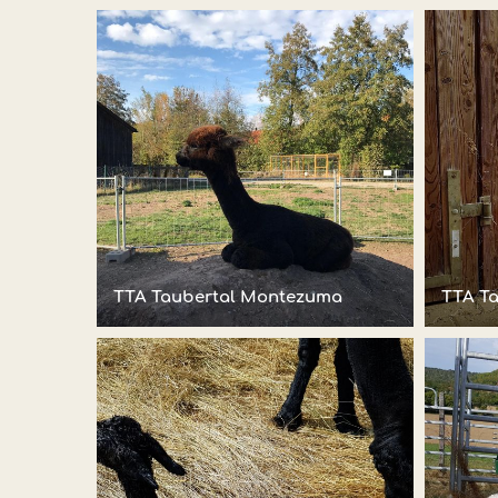
TTA Taubertal Montezuma
TTA T