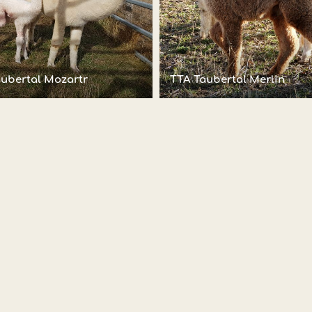
ubertal Mozartr
TTA Taubertal Merlin