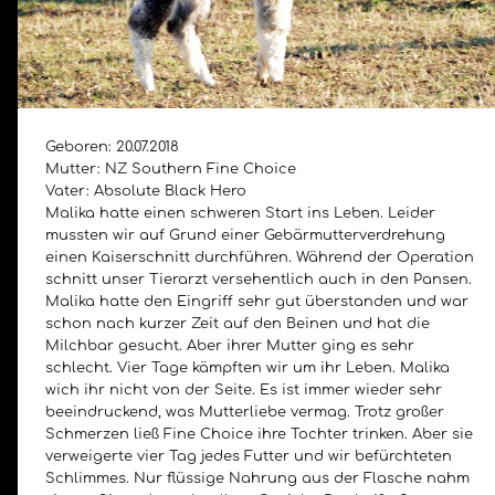
Fohlen bis 2018
Geboren: 20.07.2018
Geboren: 24.07.2018
Mutter: NZ Southern Fine Choice
Mutter: TTA Ciara
Vater: Absolute Black Hero
Vater: Waitakere Rembrandt
Malika hatte einen schweren Start ins Leben. Leider
Ohne Probleme brachte Ciara ihr sechstes Fohlen auf die
mussten wir auf Grund einer Gebärmutterverdrehung
Welt. Remo entwickelt sich zu einem wunderschönen
einen Kaiserschnitt durchführen. Während der Operation
kräftigen Junghengst.
schnitt unser Tierarzt versehentlich auch in den Pansen.
Malika hatte den Eingriff sehr gut überstanden und war
Geboren: 18.07.2018
schon nach kurzer Zeit auf den Beinen und hat die
Mutter: TTA Fleur
Milchbar gesucht. Aber ihrer Mutter ging es sehr
Vater: Greenstone Mars
schlecht. Vier Tage kämpften wir um ihr Leben. Malika
Morgens um 7 Uhr saß Merkur schon putzmunter neben
wich ihr nicht von der Seite. Es ist immer wieder sehr
seiner Mutter. Als Sohn von einer unserer besten Stuten
beeindruckend, was Mutterliebe vermag. Trotz großer
und Mars, einem der besten Deckhengste aus
Schmerzen ließ Fine Choice ihre Tochter trinken. Aber sie
Neuseeland, hoffen wir auf einen guten
verweigerte vier Tag jedes Futter und wir befürchteten
Nachwuchshengst, der unsere Alpakazucht bereichert.
Schlimmes. Nur flüssige Nahrung aus der Flasche nahm
Merkur hat einen wunderschönen und typvollen