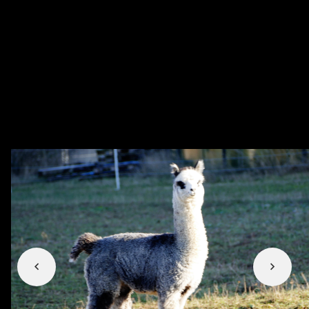
8. Internationale Zuchtschau in
Wieselburg
19 Januar 2025
Wir hatten 2024 ein tolles Fohlenjahr und
werden mit 7 Tieren an der Show teilnehmen.
Wir freuen uns auf Ihren Besuch.
Weiterlesen
1