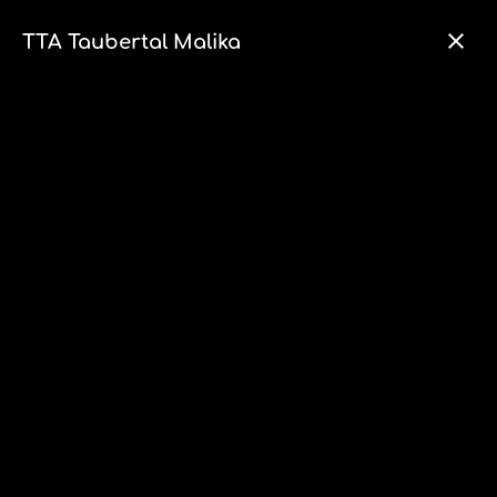
TTA Taubertal Malika
Aktuelles
Fohlen 2026
3 August 2026