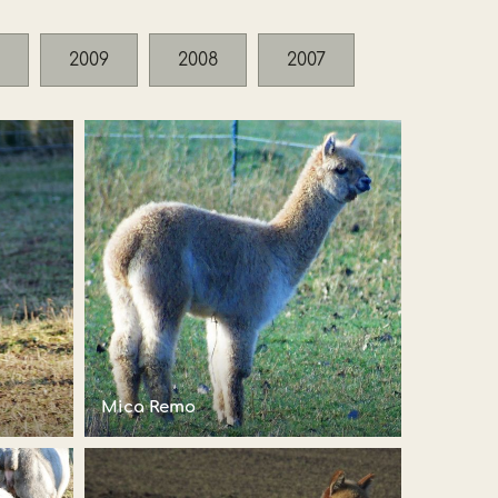
2009
2008
2007
Mica Remo