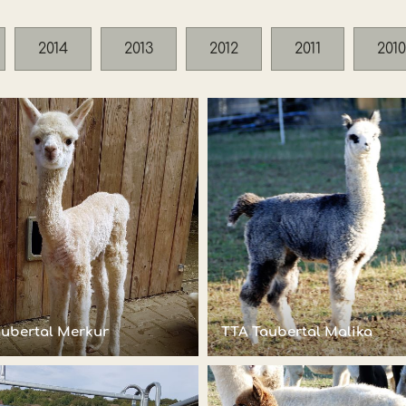
2014
2013
2012
2011
2010
aubertal Merkur
TTA Taubertal Malika