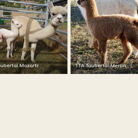
ubertal Mozartr
TTA Taubertal Merlin