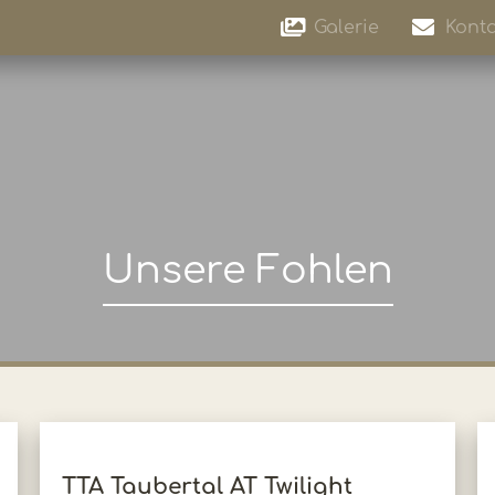
Galerie
Konta
Unsere Fohlen
TTA Taubertal AT Twilight