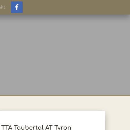
kt
TTA Taubertal AT Tyron