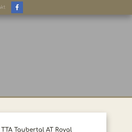
kt
TTA Taubertal AT Royal