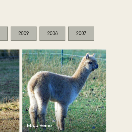
2009
2008
2007
Mica Remo