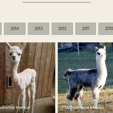
2014
2013
2012
2011
2010
aubertal Merkur
TTA Taubertal Malika