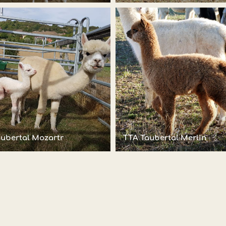
ubertal Mozartr
TTA Taubertal Merlin