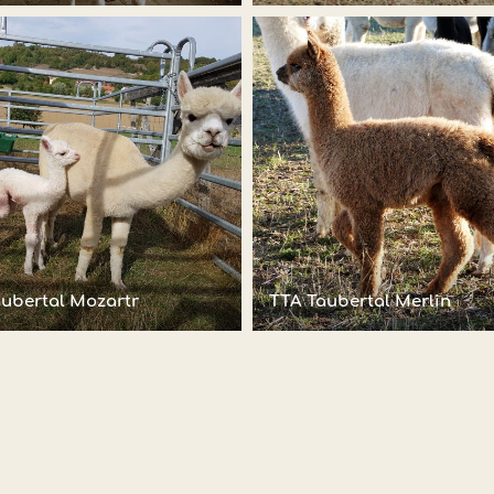
ubertal Mozartr
TTA Taubertal Merlin