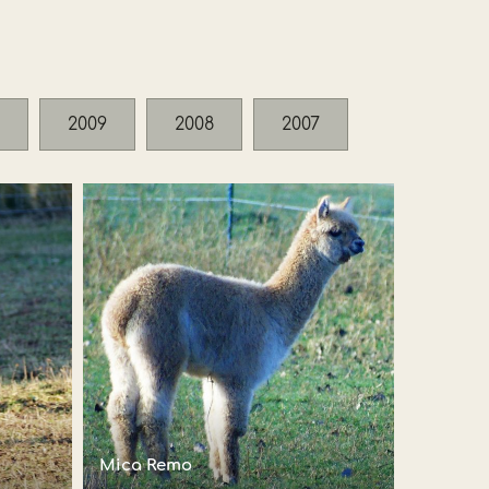
2009
2008
2007
Mica Remo