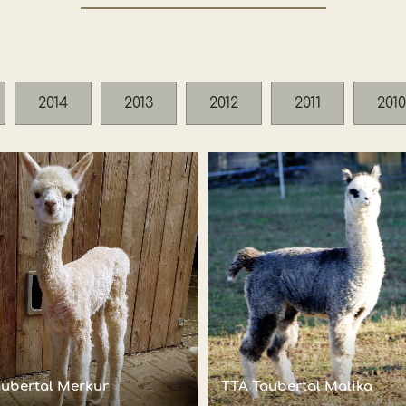
2014
2013
2012
2011
2010
aubertal Merkur
TTA Taubertal Malika