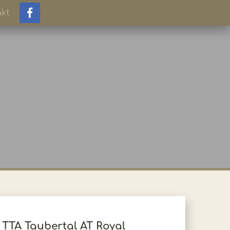
kt
TTA Taubertal AT Royal