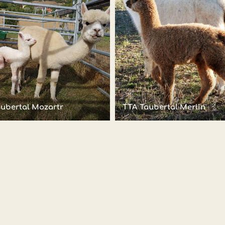
ubertal Mozartr
TTA Taubertal Merlin