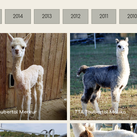
2014
2013
2012
2011
2010
aubertal Merkur
TTA Taubertal Malika