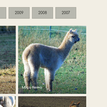
2009
2008
2007
Mica Remo