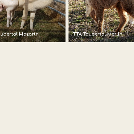
ubertal Mozartr
TTA Taubertal Merlin