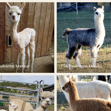
aubertal Merkur
TTA Taubertal Malika