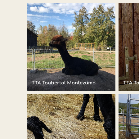
TTA Taubertal Montezuma
TTA T