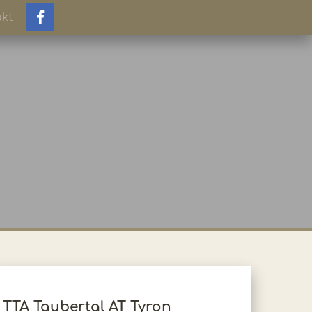
kt
TTA Taubertal AT Tyron