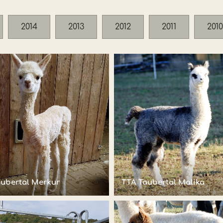
2014
2013
2012
2011
2010
aubertal Merkur
TTA Taubertal Malika