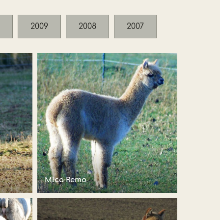
2009
2008
2007
Mica Remo