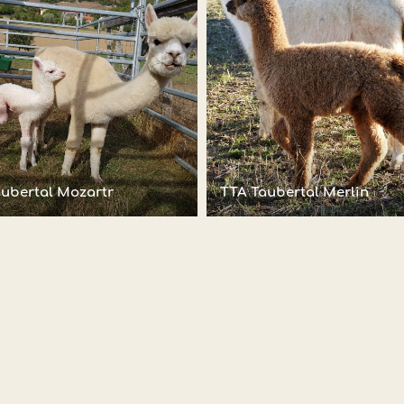
ubertal Mozartr
TTA Taubertal Merlin