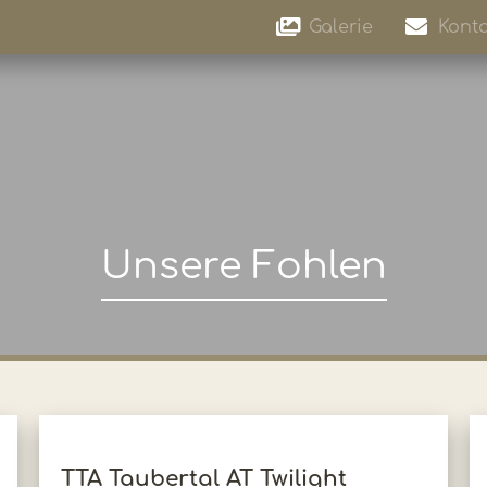
Galerie
Konta
Unsere Fohlen
TTA Taubertal AT Twilight